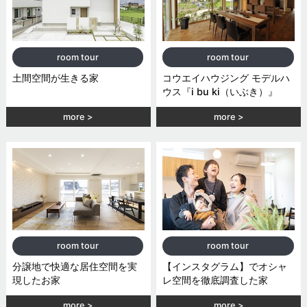
room tour
room tour
土間空間が生きる家
コウエイハウジング モデルハ
ウス『i bu ki（いぶき）』
more
more
room tour
room tour
分譲地で快適な居住空間を実
【インスタグラム】でオシャ
現したお家
レ空間を徹底調査した家
more
more