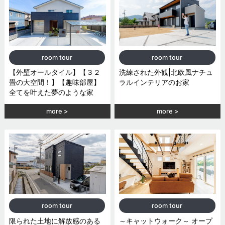
room tour
room tour
【外壁オールタイル】【３２
洗練された外観|北欧風ナチュ
畳の大空間！】【趣味部屋】
ラルインテリアのお家
全てを叶えた夢のような家
more
more
room tour
room tour
限られた土地に解放感のある
～キャットウォーク～ オープ