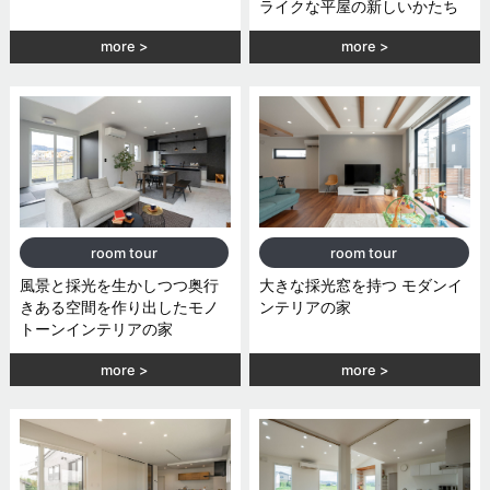
ライクな平屋の新しいかたち
more
more
room tour
room tour
風景と採光を生かしつつ奥行
大きな採光窓を持つ モダンイ
きある空間を作り出したモノ
ンテリアの家
トーンインテリアの家
more
more