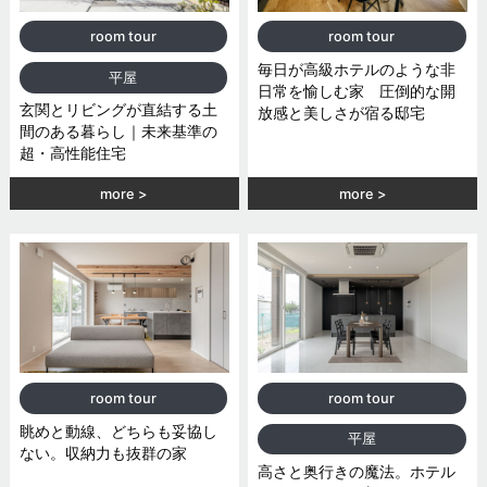
room tour
room tour
毎日が高級ホテルのような非
平屋
日常を愉しむ家 圧倒的な開
玄関とリビングが直結する土
放感と美しさが宿る邸宅
間のある暮らし｜未来基準の
超・高性能住宅
more
more
room tour
room tour
眺めと動線、どちらも妥協し
平屋
ない。収納力も抜群の家
高さと奥行きの魔法。ホテル