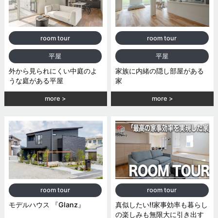
room tour
room tour
平屋
平屋
外から見られにくい中庭のよ
家族に内緒の隠し部屋がある
うな庭がある平屋
家
more
more
room tour
room tour
モデルハウス 『Glanz』
真似したい‼︎家事効率も暮らし
の楽しみも無限大に引き出す