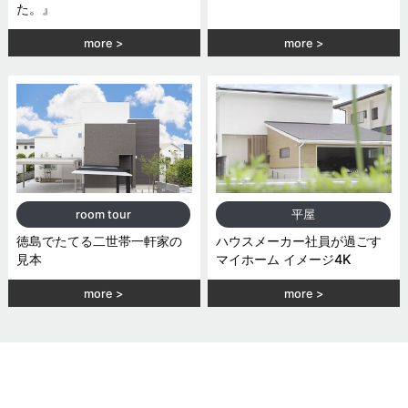
た。』
more
more
room tour
平屋
徳島でたてる二世帯一軒家の
ハウスメーカー社員が過ごす
見本
マイホーム イメージ4K
more
more