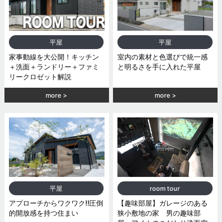
平屋
平屋
家事動線を大公開！キッチン
室内の素材と色選びで統一感
＋洗面＋ランドリー＋ファミ
と明るさを手に入れた平屋
リークロゼット解説
more
more
平屋
room tour
アプローチからワクワク‼圧倒
【趣味部屋】ガレージのある
的開放感を持つ住まい
狭小敷地の家 男の趣味部