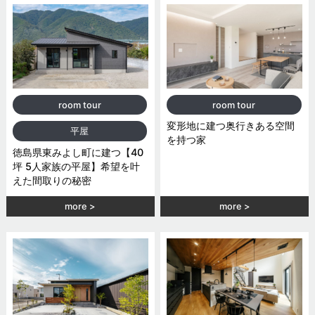
room tour
room tour
変形地に建つ奥行きある空間
平屋
を持つ家
徳島県東みよし町に建つ【40
坪 5人家族の平屋】希望を叶
えた間取りの秘密
more
more