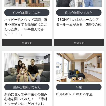
住み心地聞いてみた
住み心地聞いてみた
ネイビー色とウッド基調、家
【SONY】の本格ホームシア
具や寝室までも徹底的にこだ
タールームがある 3世帯の家
わった家。一年半住んでみ
て・・・・。
more
more
住み心地聞いてみた
平屋
新築に住んで半年後その住み
ﾋﾞﾙﾄｲﾝｶﾞﾚｰｼﾞのある平屋
心地を聞いてみた！ 『床材
とキッチンにこだわりまし