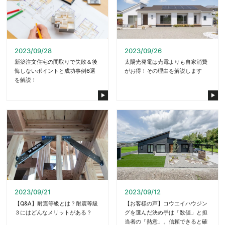
2023/09/28
2023/09/26
新築注文住宅の間取りで失敗＆後
太陽光発電は売電よりも自家消費
悔しないポイントと成功事例6選
がお得！その理由を解説します
を解説！
2023/09/21
2023/09/12
【Q&A】耐震等級とは？耐震等級
【お客様の声】コウエイハウジン
３にはどんなメリットがある？
グを選んだ決め手は「数値」と担
当者の「熱意」。信頼できると確