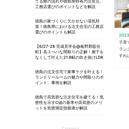
てる際の流れや徳島県特有の注意点、
工務店選びのポイントなどを解説
徳島の家づくりに欠かせない湿気対
策！徳島県における注文住宅の工務店
選びのポイントも解説
2023
子育
【6/27-28 完成見学会@板野郡藍住
ラン
町】高スぺパな間取りの正解！廊下を
すれ
なくして叶えた21.8帖の吹き抜けLDK
徳島の注文住宅で家事ラクを叶える！
ランドリールームの魅力や間取りのポ
イント、事例を解説
徳島で高気密な注文住宅を建てる！気
密性を示すC値の基準や高気密のメリ
ットを気密測定技能者が解説
Category